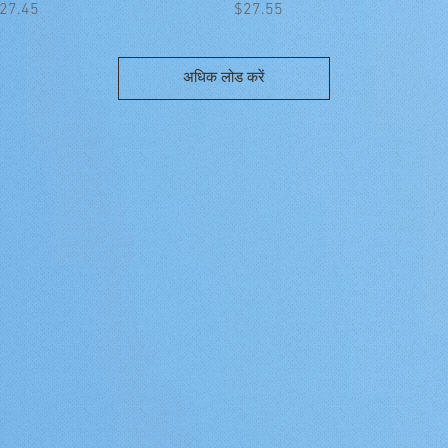
ल्य
मूल्य
27.45
$27.55
अधिक लोड करें