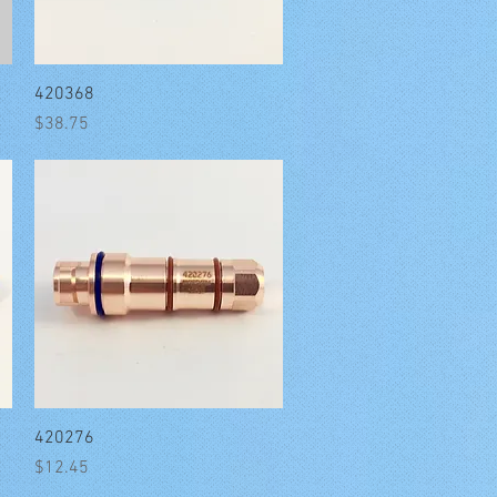
त्वरित दृश्य
420368
मूल्य
$38.75
त्वरित दृश्य
420276
मूल्य
$12.45