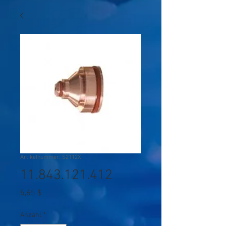
Artikelnummer: S2112X
11.843.121.412
Preis
5,65 $
Anzahl
*