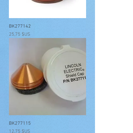
BK277142
Prix
25,75 $US
BK277115
Prix
12,75 $US