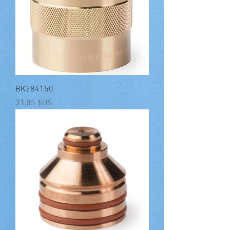
BK284150
Prix
31,85 $US