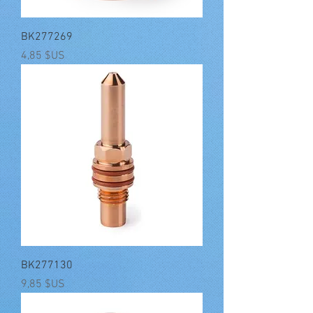
BK277269
Prix
4,85 $US
BK277130
Prix
9,85 $US