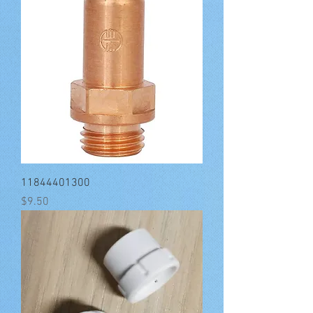
11844401300
मूल्य
$9.50