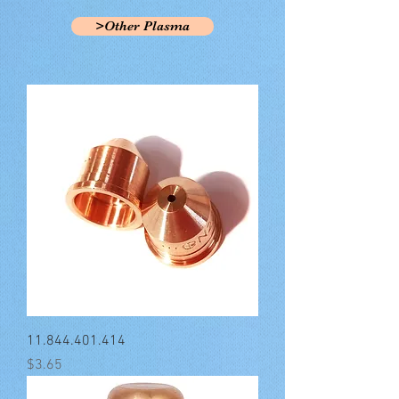
>Other Plasma
11.844.401.414
मूल्य
$3.65