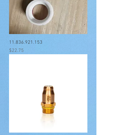
11.836.921.153
मूल्य
$22.75