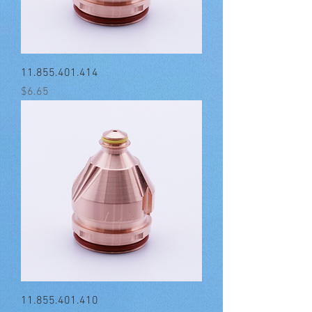
11.855.401.414
मूल्य
$6.65
11.855.401.410