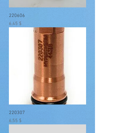
220606
Preis
6,45 $
220307
Preis
6,55 $