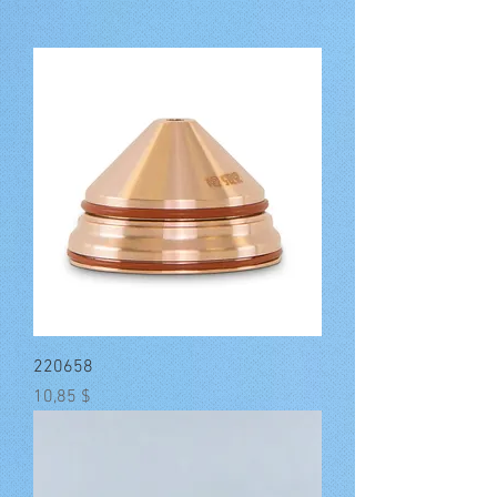
220658
Preis
10,85 $