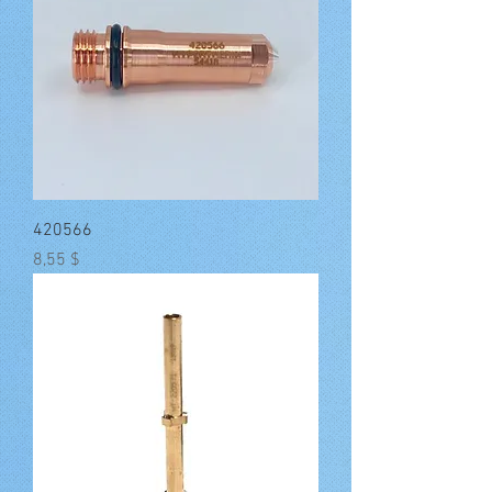
420566
Preis
8,55 $