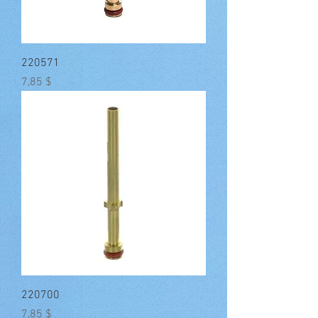
220571
Preis
7,85 $
220700
Preis
7,85 $